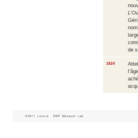
nouv
L’Ou
Géri
nomb
larg
cons
de s
Atte
1824
l’âg
ach
acqu