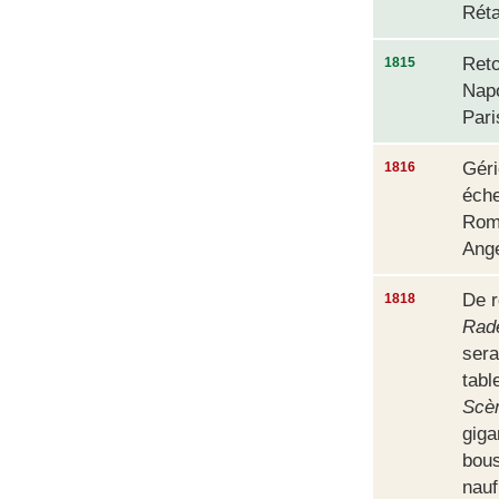
Réta
Reto
1815
Napo
Pari
Géri
1816
éche
Rome
Ang
De r
1818
Rad
sera
tabl
Scèn
giga
bous
nauf