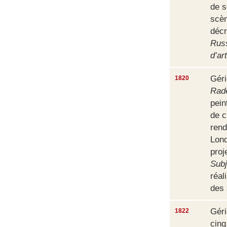
de s
scèn
décr
Russ
d’art
Géri
1820
Rad
pein
de 
rend
Lond
proj
Subj
réal
des 
Géri
1822
cinq