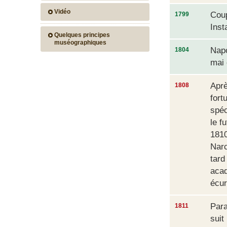
Vidéo
Coup
1799
Inst
Quelques principes
muséographiques
Napo
1804
mai 
Aprè
1808
fort
spéc
le f
1810
Narc
tard
acad
écur
Para
1811
suit