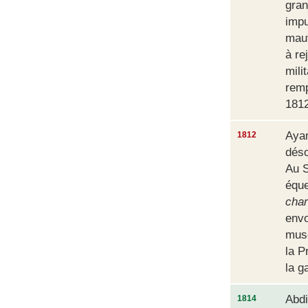
gran
impu
mauv
à re
mili
remp
1812
Ayan
1812
déso
Au S
équ
char
envo
musé
la P
la g
Abdi
1814