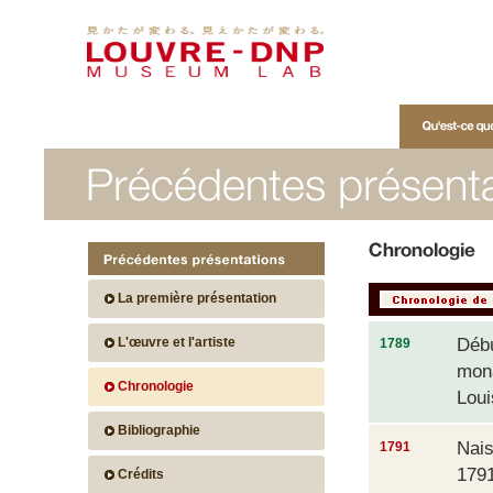
Qu'est-ce que M
La première présentation
L'œuvre et l'artiste
Débu
1789
mona
Chronologie
Loui
Bibliographie
Nais
1791
1791
Crédits