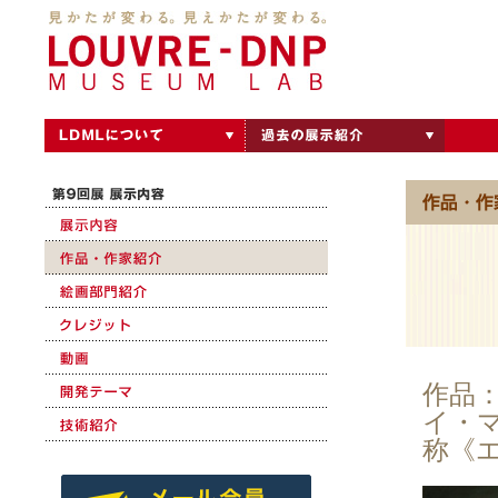
作品
イ・マ
称《