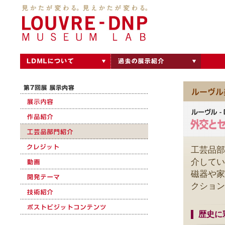
工芸品部
介してい
磁器や家
クション
歴史に