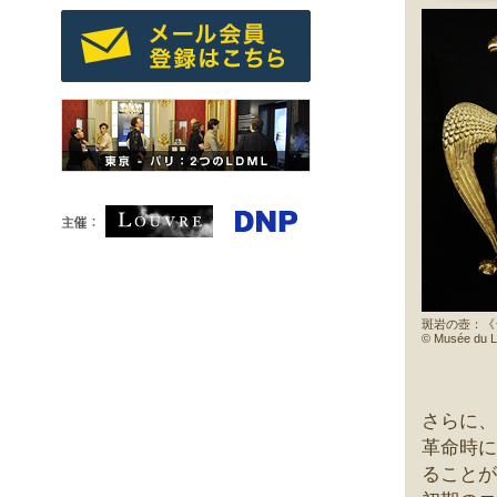
斑岩の壺：《
© Musée du Lo
さらに、
革命時に
ることが