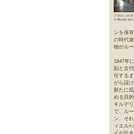
アポロンのギ
© Musée du Lo
ンを保有
の時代途
物がルー
1847
刻と古代
任するま
がら設け
新たに拡
める目的
キルデリ
で、ルー
ン、それ
ィエル=
イが引き