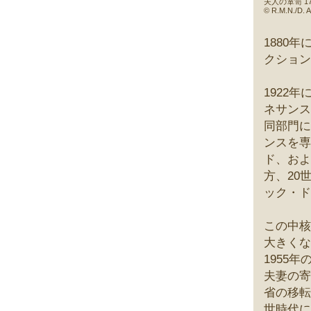
夫人の箪笥 1
© R.M.N./D. 
1880
クション
1922
ネサンス
同部門に
ンスを専
ド、およ
方、20
ック・ド
この中核
大きくな
1955
夫妻の寄
省の移転
世時代に