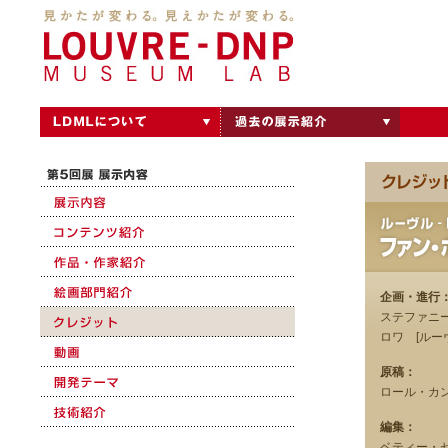
企画・進行
ステファニ
ロワ [ルー
原稿：
ロール・カ
編集：
ベティー・