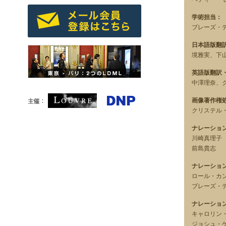
学術担当：
ブレーズ・デ
日本語版翻
境雅実、下
英語版翻訳
中澤理奈、
画像著作権
クリステル・
ナレーショ
川崎真理子
前島貴志
ナレーショ
ロール・カ
ブレーズ・
ナレーショ
キャロリン
ジョシュ・