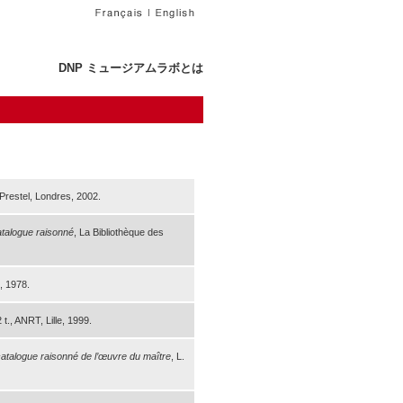
DNP ミュージアムラボとは
 Prestel, Londres, 2002.
atalogue raisonné
, La Bibliothèque des
, 1978.
2 t., ANRT, Lille, 1999.
 catalogue raisonné de l’œuvre du maître
, L.