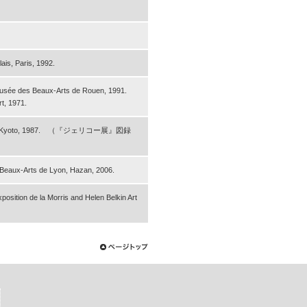
ais, Paris, 1992.
 musée des Beaux-Arts de Rouen, 1991.
t, 1971.
moderne de Kyoto, 1987. （『ジェリコー展』図録
s Beaux-Arts de Lyon, Hazan, 2006.
xposition de la Morris and Helen Belkin Art