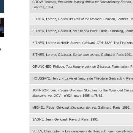
CROW, Thomas,
Emulation: Making Artists for Revolutionary France,
Londres, 1994.
EITNER, Lorenz,
Géricault’s Raft of the Medusa
, Phaidon, Londres, 1
EITNER, Lorenz,
Géricault, his Life and Work
, Orbis Publishing, Lond
EITNER, Lorenz et NASH Steven,
Géricault 1791-1824
, The Fine Art
EITNER, Lorenz,
Géricault. Sa vie, son œuvre
, Gallimard, Paris,1991.
GRUNCHEC, Philippe,
Tout l’œuvre peint de Géricault
, Flammarion, P
HOUSSAYE, Henry, « La vie et l’œuvre de Théodore Géricault »,
Rev
JOHNSON, Lee, « Some Unknown Sketches for the ‘Wounded Cuirassier
Magazine
, vol. XCVII, n°624, mars 1995, p.78-81.
MICHEL, Régis,
Géricault :l’invention du réel
, Gallimard, Paris, 1992.
SAGNE, Jean,
Géricault
, Fayard, Paris, 1991.
SELLS, Christopher, «
Les carabiniers de Géricault : une nouvelle inte