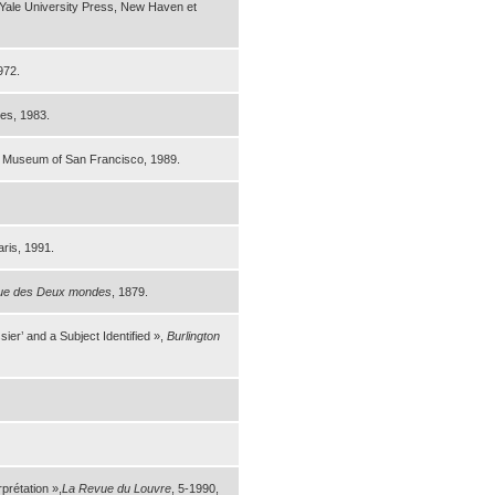
Yale University Press, New Haven et
972.
res, 1983.
s Museum of San Francisco, 1989.
aris, 1991.
ue des Deux mondes
, 1879.
’ and a Subject Identified »,
Burlington
rprétation
»,
La Revue
du Louvre
, 5-1990,