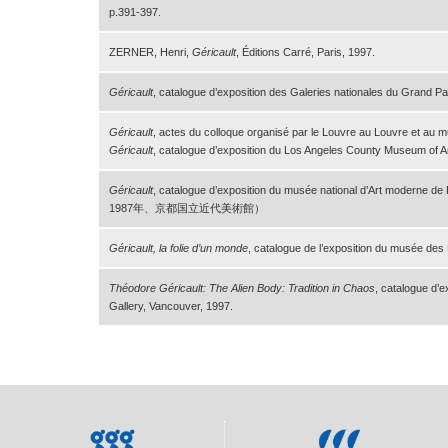
p.391-397.
ZERNER, Henri,
Géricault
, Éditions Carré, Paris, 1997.
Géricault
, catalogue d’exposition des Galeries nationales du Grand Pal
Géricault
, actes du colloque organisé par le Louvre au Louvre et au
Géricault
, catalogue d’exposition du Los Angeles County Museum of Ar
Géricault
, catalogue d’exposition du musée national d’Art 
1987年、京都国立近代美術館）
Géricault, la folie d’un monde
, catalogue de l’exposition du musée de
Théodore Géricault: The Alien Body: Tradition in Chaos
, catalogue d’e
Gallery, Vancouver, 1997.