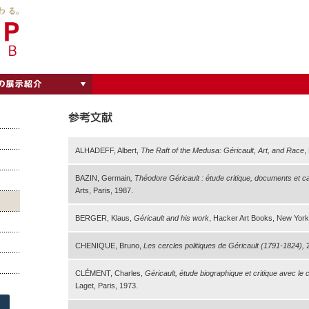
ALHADEFF, Albert,
The Raft of the Medusa: Géricault, Art, and Race
,
BAZIN, Germain
, Théodore Géricault : étude critique, documents et c
Arts, Paris, 1987.
BERGER, Klaus,
Géricault and his work
, Hacker Art Books, New York
CHENIQUE, Bruno,
Les cercles politiques de Géricault (1791-1824),
CLÉMENT, Charles,
Géricault, étude biographique et critique avec le
Laget, Paris, 1973.