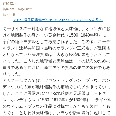
直径42cm
幅47cm、高さ50cm
紙・印刷
※BnF電子図書館ガリカ（Gallica）で３Dデータを見る
同一サイズの一対をなす地球儀と天球儀は、オランダにお
ける地図製作の輝かしい黄金時代（1590−1640年頃）に、
宇宙の縮小モデルとして考案されました。この頃、ネーデ
ルラント連邦共和国（当時のオランダの正式名）が遠隔地
と行なっていた海洋貿易は、大きな経済効果をもたらして
いました。こうした地球儀と天球儀は、その航海のための
道具であると同時に、新世界との貿易の発展の象徴でもあ
りました。
アムステルダムでは、ファン・ラングレン、ブラウ、ホン
ディウスの３家が地球儀製作の市場でしのぎを削っていま
した。ここに展示されている地球儀と天球儀は、ヨドク
ス・ホンディウス（1563−1612年）が1600年に、ライバル
のウィレム・ブラウの作品に対抗するかたちで製作したも
のです。とりわけ天球儀は、ブラウが版画装飾に起用して