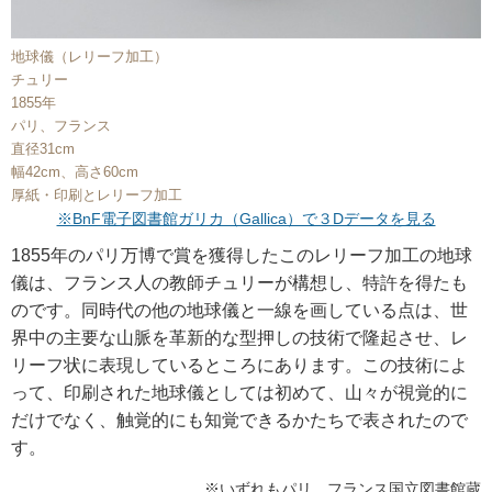
地球儀（レリーフ加工）
チュリー
1855年
パリ、フランス
直径31cm
幅42cm、高さ60cm
厚紙・印刷とレリーフ加工
※BnF電子図書館ガリカ（Gallica）で３Dデータを見る
1855年のパリ万博で賞を獲得したこのレリーフ加工の地球
儀は、フランス人の教師チュリーが構想し、特許を得たも
のです。同時代の他の地球儀と一線を画している点は、世
界中の主要な山脈を革新的な型押しの技術で隆起させ、レ
リーフ状に表現しているところにあります。この技術によ
って、印刷された地球儀としては初めて、山々が視覚的に
だけでなく、触覚的にも知覚できるかたちで表されたので
す。
※いずれもパリ、フランス国立図書館蔵