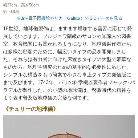
幅37cm、高さ50cm
紙・印刷
※BnF電子図書館ガリカ（Gallica）で３Dデータを見る
18世紀、地球儀製作は、ますます増加する需要に応じて発
展していきます。ブルジョワ階級のサロンや知識人の図書
室、教育機関にも置かれるようになり、地球儀製作者たち
は多様な顧客のために、幅広いタイプの品を開発しまし
た。それらは有力者に向けた床置きタイプの大型で豪華な
ものから、地理学研究のための基本的な必要性に応じた、
シンプルな構造をもつ簡素で小さな卓上タイプの廉価版に
まで及びます。1743年、パリの科学機器製作者ジャック･バ
ラデルが製作したこの小型の地球儀は、啓蒙時代の精神を
よく表す普及版地球儀の完璧な例です。
《チュリーの地球儀》