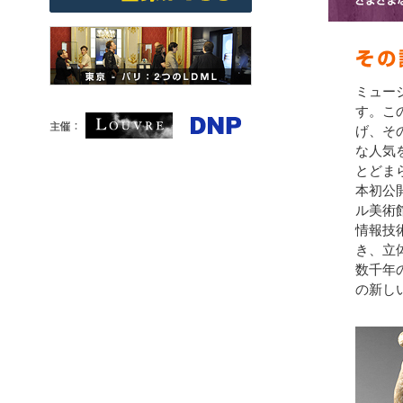
ミュー
す。こ
げ、そ
な人気
とどま
本初公
ル美術
情報技
き、立
数千年
の新し