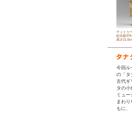
ティトゥ
紀元前375
高さ21.0c
今回ル
の「タ
古代ギ
タの小
ミュー
まわり
もに、